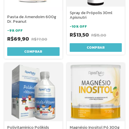
Spray de Própolis 30ml
Pasta de Amendoim 600g
Apisnutri
Dr. Peanut
-
10
%
OFF
-
9
%
OFF
R$13,50
R$15,00
R$69,90
R$77,00
COMPRAR
COMPRAR
Polivitaminico Polikids
Magnésio Inositol Pó 300g