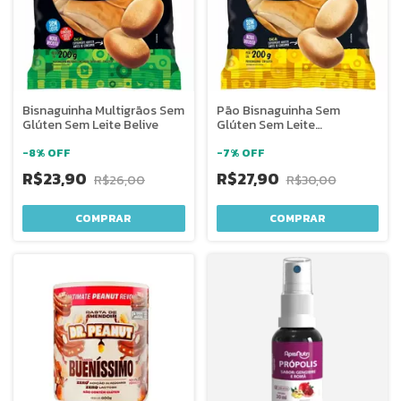
Bisnaguinha Multigrãos Sem
Pão Bisnaguinha Sem
Glúten Sem Leite Belive
Glúten Sem Leite
Tradicional Belive
-
8
%
OFF
-
7
%
OFF
R$23,90
R$27,90
R$26,00
R$30,00