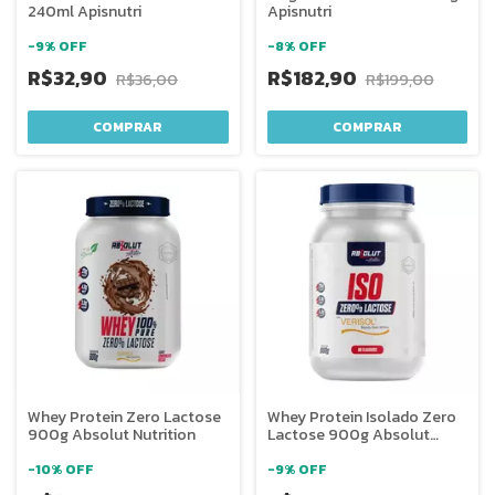
240ml Apisnutri
Apisnutri
-
9
%
OFF
-
8
%
OFF
R$32,90
R$182,90
R$36,00
R$199,00
Whey Protein Zero Lactose
Whey Protein Isolado Zero
900g Absolut Nutrition
Lactose 900g Absolut
Nutrition
-
10
%
OFF
-
9
%
OFF