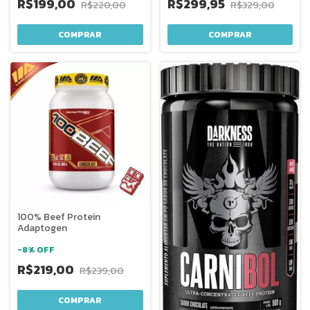
R$199,00
R$299,95
R$220,00
R$329,00
COMPRAR
COMPRAR
100% Beef Protein
Adaptogen
-
8
%
OFF
R$219,00
R$239,00
COMPRAR