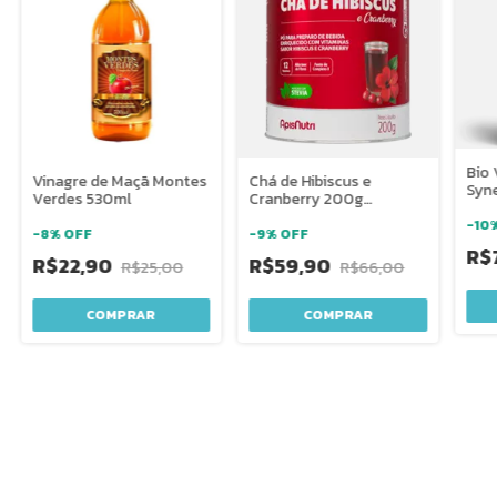
Bio 
Vinagre de Maçã Montes
Chá de Hibiscus e
Syn
Verdes 530ml
Cranberry 200g
Pura
Apisnutri
-
10
-
8
%
OFF
-
9
%
OFF
R$
R$22,90
R$59,90
R$25,00
R$66,00