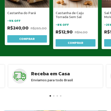
Castanha do Pará
Castanha de Caju
Sal 
Torrada Sem Sal
Moí
-
9
%
OFF
-
8
%
OFF
-
25
R$240,00
R$265,00
R$12,90
R$
R$14,00
COMPRAR
COMPRAR
Receba em Casa
Enviamos para todo Brasil