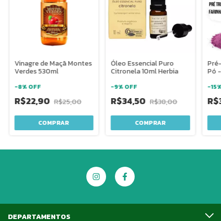
Vinagre de Maçã Montes
Óleo Essencial Puro
Pré-
Verdes 530ml
Citronela 10ml Herbia
Pó -
-
8
%
OFF
-
9
%
OFF
-
15
R$22,90
R$34,50
R$
R$25,00
R$38,00
DEPARTAMENTOS