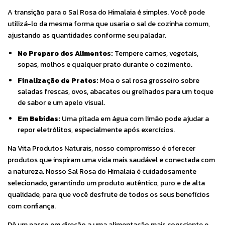
A transição para o Sal Rosa do Himalaia é simples. Você pode
utilizá-lo da mesma forma que usaria o sal de cozinha comum,
ajustando as quantidades conforme seu paladar.
No Preparo dos Alimentos:
Tempere carnes, vegetais,
sopas, molhos e qualquer prato durante o cozimento.
Finalização de Pratos:
Moa o sal rosa grosseiro sobre
saladas frescas, ovos, abacates ou grelhados para um toque
de sabor e um apelo visual.
Em Bebidas:
Uma pitada em água com limão pode ajudar a
repor eletrólitos, especialmente após exercícios.
Na Vita Produtos Naturais, nosso compromisso é oferecer
produtos que inspiram uma vida mais saudável e conectada com
a natureza. Nosso Sal Rosa do Himalaia é cuidadosamente
selecionado, garantindo um produto autêntico, puro e de alta
qualidade, para que você desfrute de todos os seus benefícios
com confiança.
Dê um passo em direção a uma alimentação mais consciente e