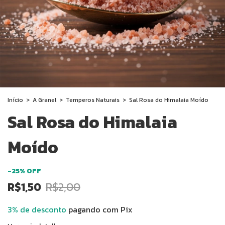
Início
>
A Granel
>
Temperos Naturais
>
Sal Rosa do Himalaia Moído
Sal Rosa do Himalaia
Moído
-
25
%
OFF
R$1,50
R$2,00
3% de desconto
pagando com Pix