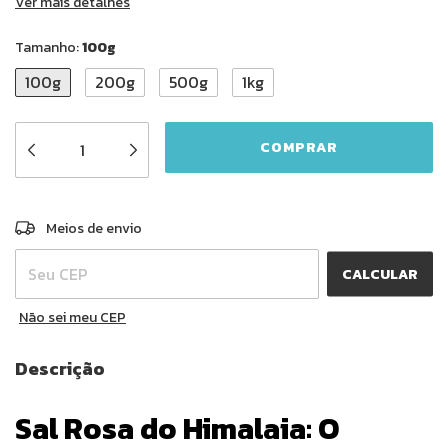
Ver mais detalhes
Tamanho:
100g
100g
200g
500g
1kg
ALTERAR CEP
Entregas para o CEP:
Meios de envio
CALCULAR
Não sei meu CEP
Descrição
Sal Rosa do Himalaia: O