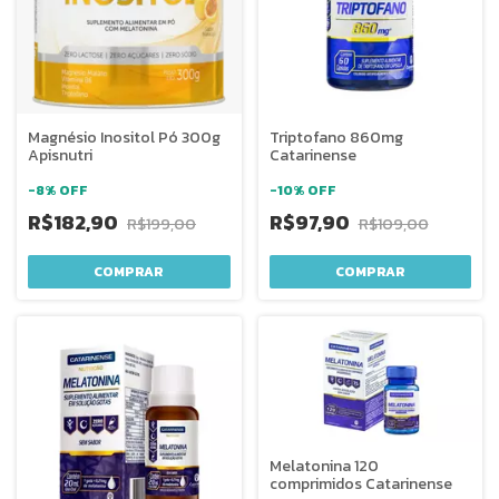
Magnésio Inositol Pó 300g
Triptofano 860mg
Apisnutri
Catarinense
-
8
%
OFF
-
10
%
OFF
R$182,90
R$97,90
R$199,00
R$109,00
Melatonina 120
comprimidos Catarinense