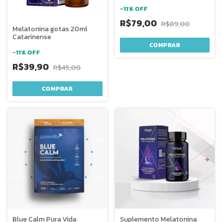
-
11
%
OFF
R$79,00
R$89,00
Melatonina gotas 20ml
Catarinense
-
11
%
OFF
R$39,90
R$45,00
Blue Calm Pura Vida
Suplemento Melatonina