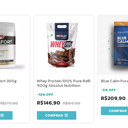
Fort 300g
Whey Protein 100% Pure Refil
Blue Calm Pura
900g Absolut Nutrition
-
5
%
OFF
-
13
%
OFF
R$209,90
R$146,90
R$279,00
R$169,00
COMPRAR
COMPRAR