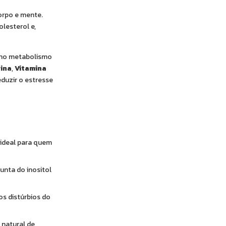
orpo e mente.
lesterol e,
o no metabolismo
ina
,
Vitamina
eduzir o estresse
, ideal para quem
unta do inositol
os distúrbios do
 natural de