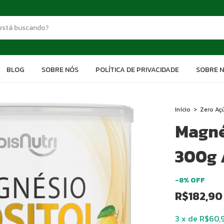
BLOG
SOBRE NÓS
POLÍTICA DE PRIVACIDADE
SOBRE 
Início
>
Zero Aç
Magné
300g 
-
8
%
OFF
R$182,90
3
x
de
R$60,