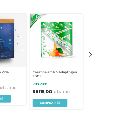
 Vida
Creatina em Pó Adaptogen
Creatina Mono
300g
Pó 300g Vitaf
-
11
%
OFF
-
7
%
OFF
R$220,00
R$115,00
R$129,00
R$259,90
COMPRAR