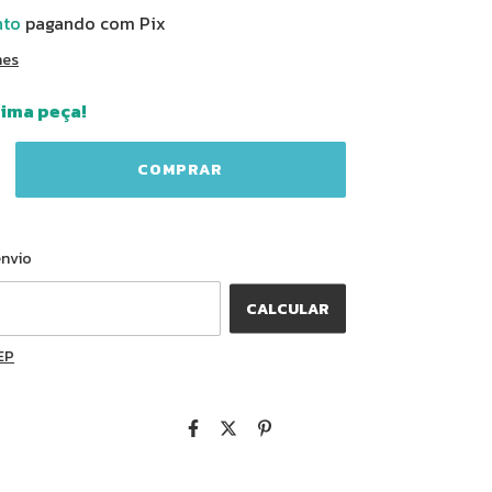
nto
pagando com Pix
hes
tima peça!
ALTERAR CEP
o CEP:
envio
CALCULAR
EP