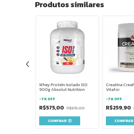
Produtos similares
Isolado 900g
Whey Protein Isolado ISO
Creatina Crea
ion
900g Absolut Nutrition
Vitafor
-
7
%
OFF
-
7
%
OFF
R$575,00
R$259,90
$349,00
R$615,00
COMPRAR