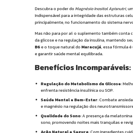
Descubra o poder do
Magnésio Inositol Apisnutri
, u
Indispensável para a integridade das estruturas cel
principalmente, no funcionamento do sistema nervo
Mas não para por aí: o suplemento também conta 
da glicose e na regulação da insulina, mantendo se
B6
e o toque natural do
Maracujá
, essa fórmula é
e garantir saúde mental equilibrada.
Benefícios Incomparáveis:
Regulação do Metabolismo da Glicose
: Melh
enfrenta resistência insulínica ou SOP.
Saúde Mental e Bem-Estar
: Combate ansiedad
e magnésio na regulação dos neurotransmissore
Qualidade do Sono
: A presença da melatonina 
sono, promovendo noites mais tranquilas e revi
Ação Natural e Segura
: Com ingredientes cui