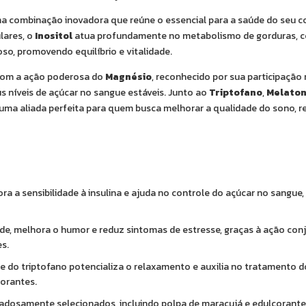
ma combinação inovadora que reúne o essencial para a saúde do seu c
ulares, o
Inositol
atua profundamente no metabolismo de gorduras, co
so, promovendo equilíbrio e vitalidade.
com a ação poderosa do
Magnésio
, reconhecido por sua participaçã
us níveis de açúcar no sangue estáveis. Junto ao
Triptofano
,
Melaton
 uma aliada perfeita para quem busca melhorar a qualidade do sono, r
ora a sensibilidade à insulina e ajuda no controle do açúcar no sangue
e, melhora o humor e reduz sintomas de estresse, graças à ação conj
s.
e do triptofano potencializa o relaxamento e auxilia no tratamento d
gorantes.
dadosamente selecionados, incluindo polpa de maracujá e edulcorante