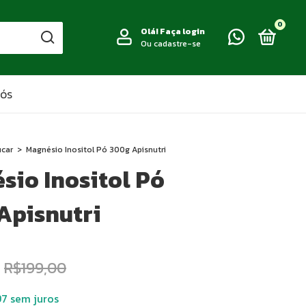
0
Olá!
Faça login
Ou cadastre-se
NÓS
úcar
>
Magnésio Inositol Pó 300g Apisnutri
sio Inositol Pó
Apisnutri
R$199,00
97
sem juros