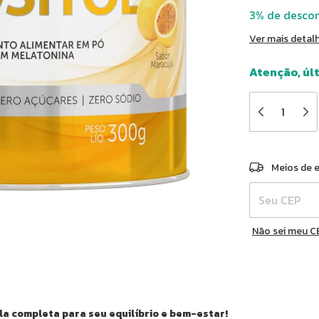
3% de desco
Ver mais detal
Atenção, úl
Entregas para 
Meios de 
Não sei meu C
la completa para seu equilíbrio e bem-estar!