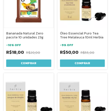
Bananada Natural Zero
Óleo Essencial Puro Tea
pacote 10 unidades 23g
Tree Melaleuca 10ml Herbia
-
10
%
OFF
-
9
%
OFF
R$18,00
R$50,00
R$20,00
R$55,00
COMPRAR