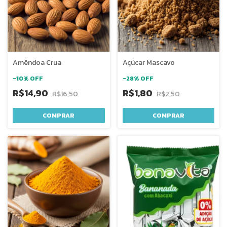
Amêndoa Crua
Açúcar Mascavo
-
10
%
OFF
-
28
%
OFF
R$14,90
R$1,80
R$16,50
R$2,50
COMPRAR
COMPRAR