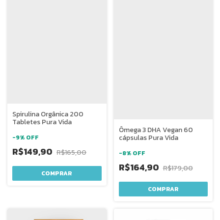
Spirulina Orgânica 200
Tabletes Pura Vida
Ômega 3 DHA Vegan 60
cápsulas Pura Vida
-
9
%
OFF
R$149,90
R$165,00
-
8
%
OFF
R$164,90
R$179,00