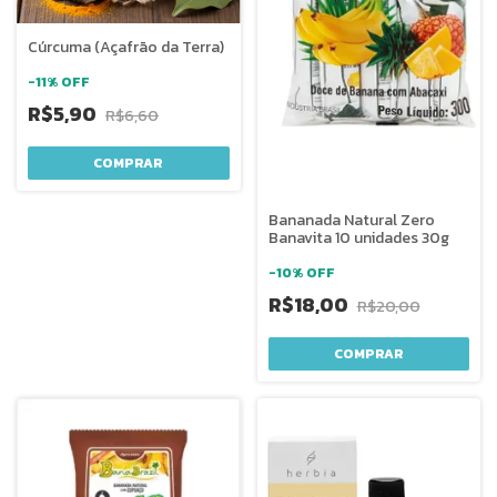
Cúrcuma (Açafrão da Terra)
-
11
%
OFF
R$5,90
R$6,60
COMPRAR
Bananada Natural Zero
Banavita 10 unidades 30g
-
10
%
OFF
R$18,00
R$20,00
COMPRAR