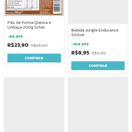
Pão de Forma Quinoa e
Linhaça 200g Schar
Bebida Jungle Endurance
500ml
-
8
%
OFF
R$23,90
-
10
%
OFF
R$26,00
R$8,95
R$9,90
COMPRAR