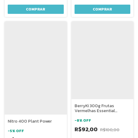
BerryKi 300g Frutas
Vermelhas Essential
Nutrition
-
8
%
OFF
Nitro 400 Plant Power
R$92,00
R$100,00
-
5
%
OFF