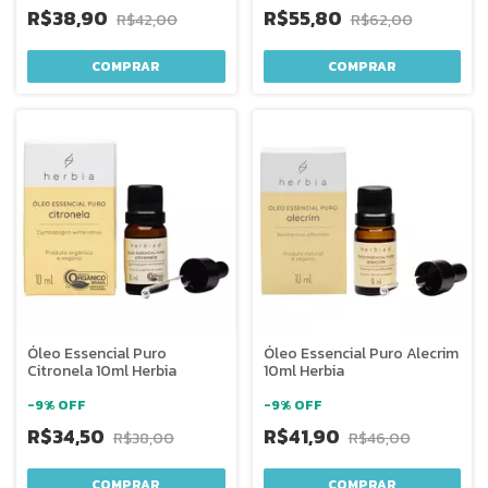
R$38,90
R$55,80
R$42,00
R$62,00
Óleo Essencial Puro
Óleo Essencial Puro Alecrim
Citronela 10ml Herbia
10ml Herbia
-
9
%
OFF
-
9
%
OFF
R$34,50
R$41,90
R$38,00
R$46,00