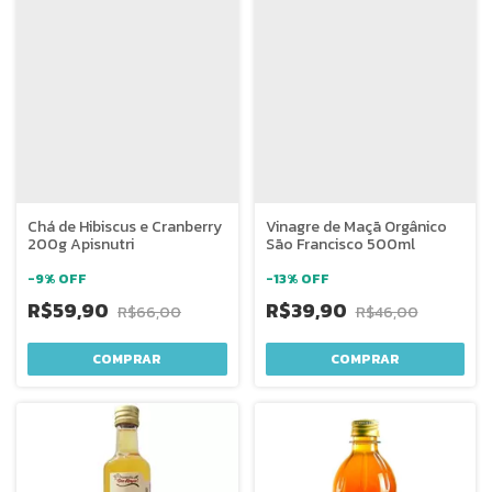
Chá de Hibiscus e Cranberry
Vinagre de Maçã Orgânico
200g Apisnutri
São Francisco 500ml
-
9
%
OFF
-
13
%
OFF
R$59,90
R$39,90
R$66,00
R$46,00