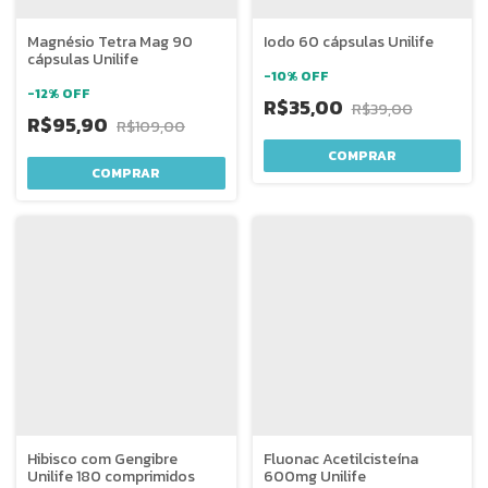
Magnésio Tetra Mag 90
Iodo 60 cápsulas Unilife
cápsulas Unilife
-
10
%
OFF
-
12
%
OFF
R$35,00
R$39,00
R$95,90
R$109,00
Hibisco com Gengibre
Fluonac Acetilcisteína
Unilife 180 comprimidos
600mg Unilife