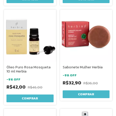
Óleo Puro Rosa Mosqueta
Sabonete Mulher Herbia
10 ml Herbia
-
9
%
OFF
-
9
%
OFF
R$32,90
R$36,00
R$42,00
R$46,00