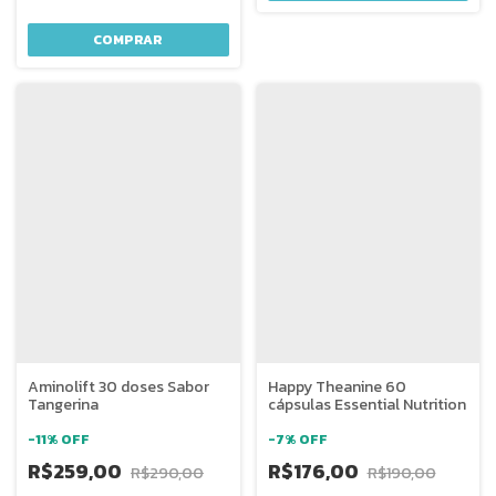
Aminolift 30 doses Sabor
Happy Theanine 60
Tangerina
cápsulas Essential Nutrition
-
11
%
OFF
-
7
%
OFF
R$259,00
R$176,00
R$290,00
R$190,00