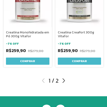
Creatina Monohidratada em
Creatina CreaFort 300g
Pó 300g Vitafor
Vitafor
-
7
%
OFF
-
7
%
OFF
R$259,90
R$259,90
R$279,00
R$279,00
1
/
2