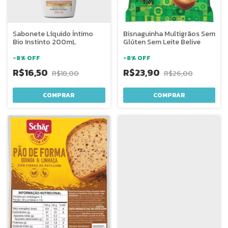
Sabonete Líquido Íntimo
Bisnaguinha Multigrãos Sem
Bio Instinto 200mL
Glúten Sem Leite Belive
-
8
%
OFF
-
8
%
OFF
R$16,50
R$23,90
R$18,00
R$26,00
COMPRAR