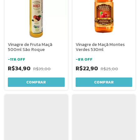
Vinagre de Fruta Maçã
Vinagre de Maçã Montes
500ml São Roque
Verdes 530ml
-
11
%
OFF
-
8
%
OFF
R$34,90
R$22,90
R$39,00
R$25,00