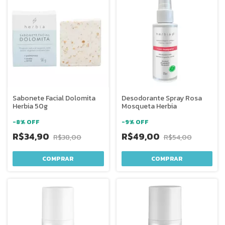
Sabonete Facial Dolomita
Desodorante Spray Rosa
Herbia 50g
Mosqueta Herbia
-
8
%
OFF
-
9
%
OFF
R$34,90
R$49,00
R$38,00
R$54,00