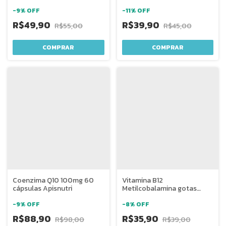
-
9
%
OFF
-
11
%
OFF
R$49,90
R$39,90
R$55,00
R$45,00
Coenzima Q10 100mg 60
Vitamina B12
cápsulas Apisnutri
Metilcobalamina gotas
20ml Apisnutri
-
9
%
OFF
-
8
%
OFF
R$88,90
R$35,90
R$98,00
R$39,00