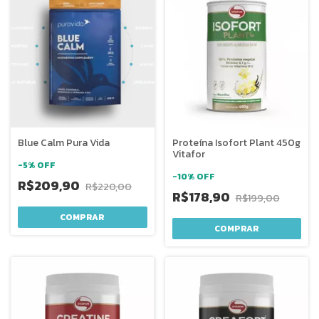
Blue Calm Pura Vida
Proteína Isofort Plant 450g
Vitafor
-
5
%
OFF
-
10
%
OFF
R$209,90
R$220,00
R$178,90
R$199,00
COMPRAR
COMPRAR