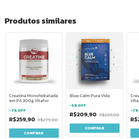
Produtos similares
Creatina Monohidratada
Blue Calm Pura Vida
Crea
em Pó 300g Vitafor
Vita
-
5
%
OFF
-
7
%
OFF
-
7
R$209,90
R$220,00
R$259,90
R$
R$279,00
COMPRAR