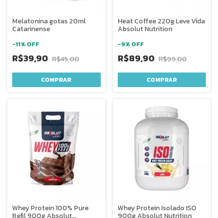
Melatonina gotas 20ml
Heat Coffee 220g Leve Vida
Catarinense
Absolut Nutrition
-
11
%
OFF
-
9
%
OFF
R$39,90
R$89,90
R$45,00
R$99,00
Whey Protein 100% Pure
Whey Protein Isolado ISO
Refil 900g Absolut
900g Absolut Nutrition