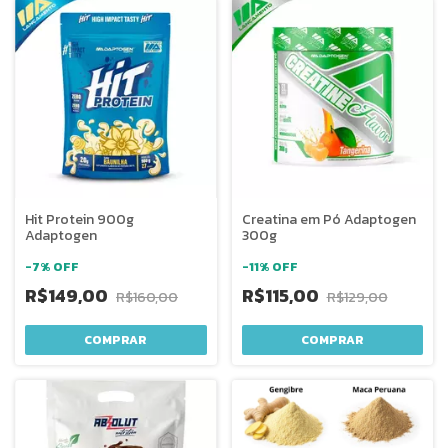
Hit Protein 900g
Creatina em Pó Adaptogen
Adaptogen
300g
-
7
%
OFF
-
11
%
OFF
R$149,00
R$115,00
R$160,00
R$129,00
COMPRAR
COMPRAR