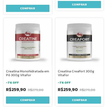
COMPRAR
COMPRAR
Creatina Monohidratada em
Creatina CreaFort 300g
Pó 300g Vitafor
Vitafor
-
7
%
OFF
-
7
%
OFF
R$259,90
R$259,90
R$279,00
R$279,00