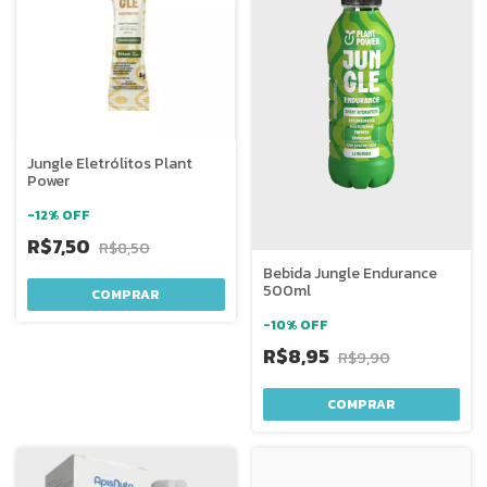
Jungle Eletrólitos Plant
Power
-
12
%
OFF
R$7,50
R$8,50
Bebida Jungle Endurance
500ml
COMPRAR
-
10
%
OFF
R$8,95
R$9,90
COMPRAR