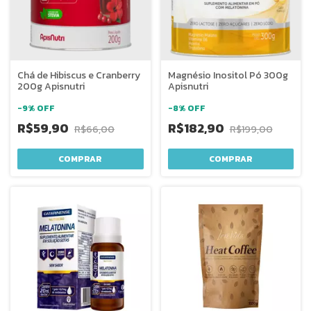
Chá de Hibiscus e Cranberry
Magnésio Inositol Pó 300g
200g Apisnutri
Apisnutri
-
9
%
OFF
-
8
%
OFF
R$59,90
R$182,90
R$66,00
R$199,00