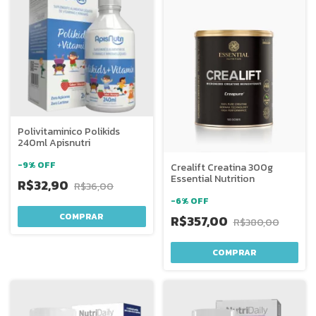
Polivitaminico Polikids
240ml Apisnutri
-
9
%
OFF
Crealift Creatina 300g
Essential Nutrition
R$32,90
R$36,00
-
6
%
OFF
R$357,00
R$380,00