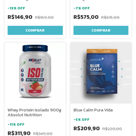
Nutrition
-
13
%
OFF
-
7
%
OFF
R$146,90
R$575,00
R$169,00
R$615,00
COMPRAR
COMPRAR
Whey Protein Isolado 900g
Blue Calm Pura Vida
Absolut Nutrition
-
5
%
OFF
-
11
%
OFF
R$209,90
R$220,00
R$311,90
R$349,00