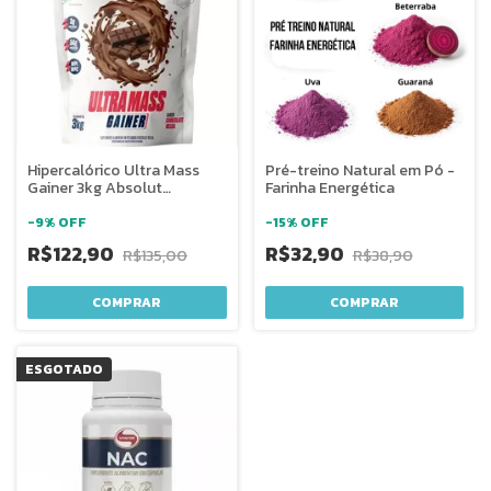
Hipercalórico Ultra Mass
Pré-treino Natural em Pó -
Gainer 3kg Absolut
Farinha Energética
Nutrition
-
9
%
OFF
-
15
%
OFF
R$122,90
R$32,90
R$135,00
R$38,90
COMPRAR
ESGOTADO