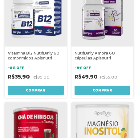
Vitamina B12 NutriDaily 60
NutriDaily Amora 60
comprimidos Apisnutri
cápsulas Apisnutri
-
8
%
OFF
-
9
%
OFF
R$35,90
R$49,90
R$39,00
R$55,00