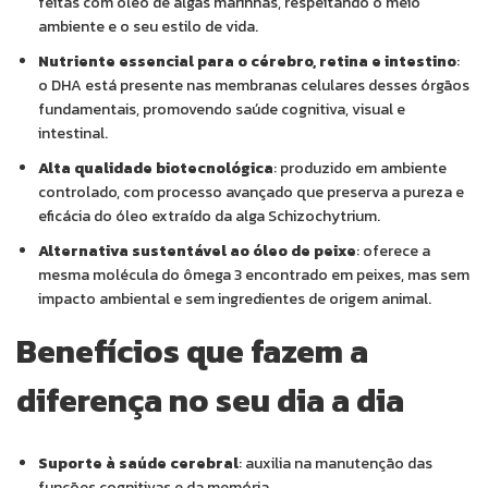
feitas com óleo de algas marinhas, respeitando o meio
ambiente e o seu estilo de vida.
Nutriente essencial para o cérebro, retina e intestino
:
o DHA está presente nas membranas celulares desses órgãos
fundamentais, promovendo saúde cognitiva, visual e
intestinal.
Alta qualidade biotecnológica
: produzido em ambiente
controlado, com processo avançado que preserva a pureza e
eficácia do óleo extraído da alga Schizochytrium.
Alternativa sustentável ao óleo de peixe
: oferece a
mesma molécula do ômega 3 encontrado em peixes, mas sem
impacto ambiental e sem ingredientes de origem animal.
Benefícios que fazem a
diferença no seu dia a dia
Suporte à saúde cerebral
: auxilia na manutenção das
funções cognitivas e da memória.