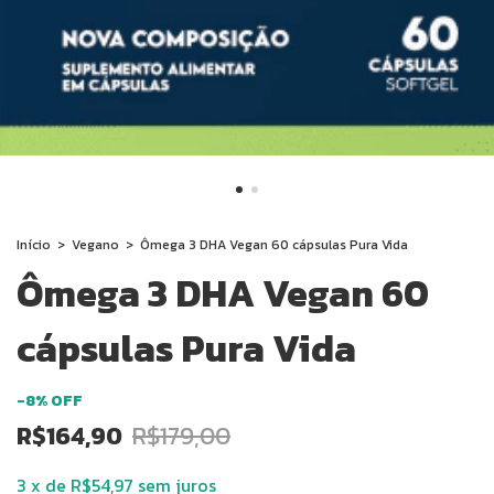
Início
>
Vegano
>
Ômega 3 DHA Vegan 60 cápsulas Pura Vida
Ômega 3 DHA Vegan 60
cápsulas Pura Vida
-
8
%
OFF
R$164,90
R$179,00
3
x
de
R$54,97
sem juros