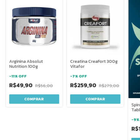
Arginina Absolut
Creatina CreaFort 300g
Nutrition 100g
Vitafor
-
11
%
OFF
-
7
%
OFF
R$49,90
R$259,90
R$56,00
R$279,00
Spir
Tabl
-
9
R$