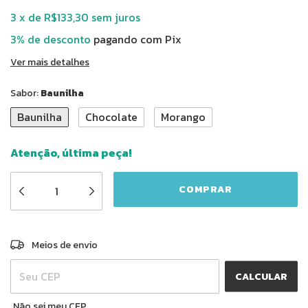
3
x
de
R$133,30
sem juros
3% de desconto
pagando com Pix
Ver mais detalhes
Sabor:
Baunilha
Baunilha
Chocolate
Morango
Atenção, última peça!
ALTERAR CEP
Entregas para o CEP:
Meios de envio
CALCULAR
Não sei meu CEP