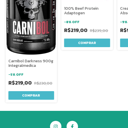
100% Beef Protein
Cre
Adaptogen
Abso
-
8
%
OFF
-
9
R$219,00
R$
R$239,00
COMPRAR
Carnibol Darkness 900g
Integralmedica
-
5
%
OFF
R$219,00
R$230,00
COMPRAR