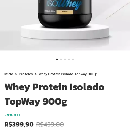
Início
>
Proteico
>
Whey Protein Isolado TopWay 900g
Whey Protein Isolado
TopWay 900g
-
9
%
OFF
R$399,90
R$439,00