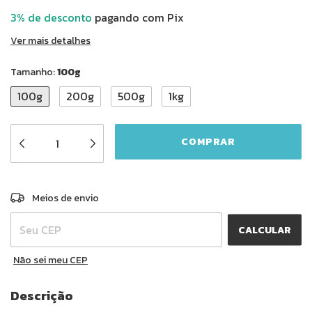
3% de desconto
pagando com Pix
Ver mais detalhes
Tamanho:
100g
100g
200g
500g
1kg
ALTERAR CEP
Entregas para o CEP:
Meios de envio
CALCULAR
Não sei meu CEP
Descrição