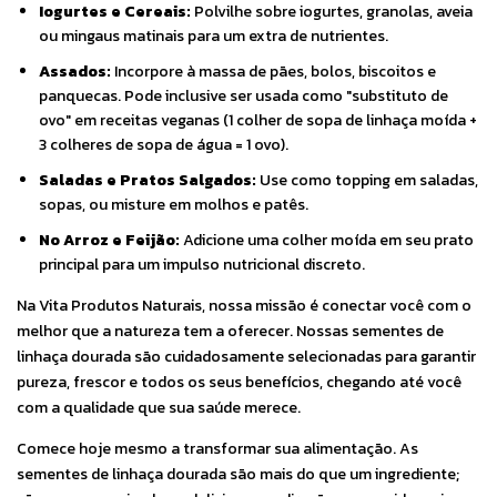
Iogurtes e Cereais:
Polvilhe sobre iogurtes, granolas, aveia
ou mingaus matinais para um extra de nutrientes.
Assados:
Incorpore à massa de pães, bolos, biscoitos e
panquecas. Pode inclusive ser usada como "substituto de
ovo" em receitas veganas (1 colher de sopa de linhaça moída +
3 colheres de sopa de água = 1 ovo).
Saladas e Pratos Salgados:
Use como topping em saladas,
sopas, ou misture em molhos e patês.
No Arroz e Feijão:
Adicione uma colher moída em seu prato
principal para um impulso nutricional discreto.
Na Vita Produtos Naturais, nossa missão é conectar você com o
melhor que a natureza tem a oferecer. Nossas sementes de
linhaça dourada são cuidadosamente selecionadas para garantir
pureza, frescor e todos os seus benefícios, chegando até você
com a qualidade que sua saúde merece.
Comece hoje mesmo a transformar sua alimentação. As
sementes de linhaça dourada são mais do que um ingrediente;