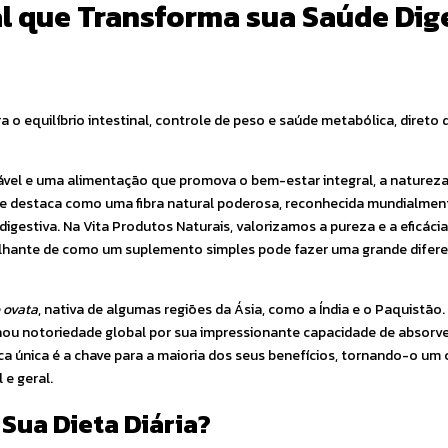
al que Transforma sua Saúde Dig
a o equilíbrio intestinal, controle de peso e saúde metabólica, direto
ável e uma alimentação que promova o bem-estar integral, a naturez
m se destaca como uma fibra natural poderosa, reconhecida mundialmen
digestiva. Na Vita Produtos Naturais, valorizamos a pureza e a eficáci
brilhante de como um suplemento simples pode fazer uma grande difer
 ovata
, nativa de algumas regiões da Ásia, como a Índia e o Paquistão.
nhou notoriedade global por sua impressionante capacidade de absorv
tica única é a chave para a maioria dos seus benefícios, tornando-o 
 e geral.
 Sua Dieta Diária?