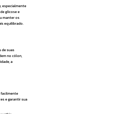
e, especialmente
de glicose e
ou manter os
is equilibrado.
s de suas
idem no cólon,
idade, a
 facilmente
es e garantir sua