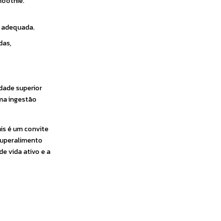
moothie.
o adequada.
das,
dade superior
ma ingestão
is é um convite
 superalimento
e vida ativo e a