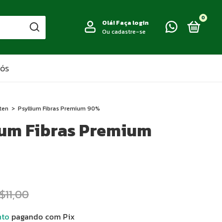
0
Olá!
Faça login
Ou cadastre-se
NÓS
ten
>
Psyllium Fibras Premium 90%
ium Fibras Premium
$11,00
nto
pagando com Pix