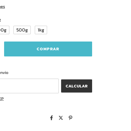
hes
g
00g
500g
1kg
ALTERAR CEP
o CEP:
envio
CALCULAR
EP