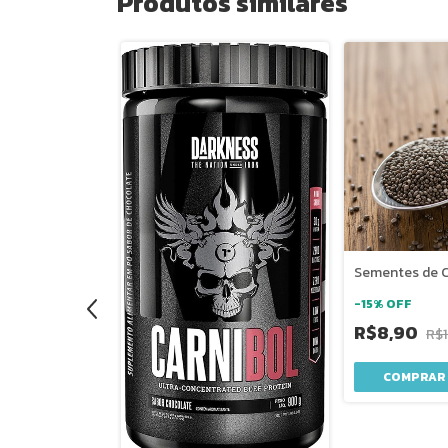
Produtos similares
DHA 120
Sementes de C
for
-
15
%
OFF
R$8,90
R$1
R$179,00
COMPRAR