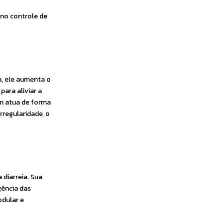
 no controle de
a, ele aumenta o
para aliviar a
um atua de forma
rregularidade, o
diarreia. Sua
gência das
odular e