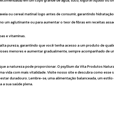
recomendada) em um copo grande de água, suco, iogurte líquido ou s
aveia ou cereal matinal logo antes de consumir, garantindo hidrataçã
 um aglutinante ou para aumentar o teor de fibras em receitas assa
pas e vitaminas.
 alta pureza, garantindo que você tenha acesso a um produto de quali
m doses menores e aumentar gradualmente, sempre acompanhado de u
 que a natureza pode proporcionar. O psyllium da Vita Produtos Natura
 uma vida com mais vitalidade. Visite nosso site e descubra como esse
estar duradouro. Lembre-se, uma alimentação balanceada, um estilo d
a a sua saúde plena.