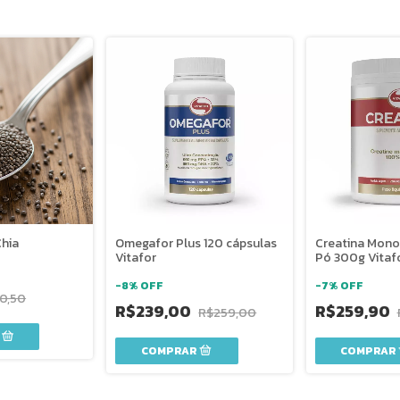
hia
Omegafor Plus 120 cápsulas
Creatina Mono
Vitafor
Pó 300g Vitaf
-
8
%
OFF
-
7
%
OFF
0,50
R$239,00
R$259,90
R$259,00