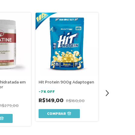
hidratada em
Hit Protein 900g Adaptogen
Creatina CreaF
or
Vitafor
-
7
%
OFF
R$149,00
-
7
%
OFF
R$160,00
R$279,00
R$259,90
COMPRAR