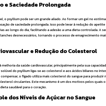
eso e Saciedade Prolongada
l, o psyllium pode ser um grande aliado. Ao formar um gel no estôma
sação de saciedade prolongada. Isso pode levar à redução do apetite 
s ao longo do dia, facilitando a adesão a uma dieta controlada. A s
ar lanches desnecessários, tornando o processo de emagrecimento mai
diovascular e Redução do Colesterol
 melhoria da saúde cardiovascular, principalmente pela sua capacidad
ra solúvel do psyllium liga-se ao colesterol e aos ácidos biliares no int
compensar, o fígado utiliza mais colesterol do sangue para produzir 
 colesterol circulantes. Este mecanismo é um dos motivos pelos quais o
eta saudável para o coração.
role dos Níveis de Açúcar no Sangue