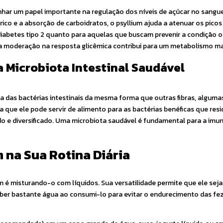
nhar um papel importante na regulação dos níveis de açúcar no sangu
ico e a absorção de carboidratos, o psyllium ajuda a atenuar os picos 
 diabetes tipo 2 quanto para aquelas que buscam prevenir a condição 
ssa moderação na resposta glicêmica contribui para um metabolismo ma
a Microbiota Intestinal Saudável
a das bactérias intestinais da mesma forma que outras fibras, alguma
a que ele pode servir de alimento para as bactérias benéficas que res
o e diversificado. Uma microbiota saudável é fundamental para a imun
 na Sua Rotina Diária
 é misturando-o com líquidos. Sua versatilidade permite que ele seja
eber bastante água ao consumi-lo para evitar o endurecimento das fez