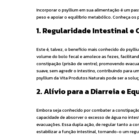
Incorporar o psyllium em sua alimentação é um pass
peso e apoiar o equilíbrio metabólico. Conheça os p
1. Regularidade Intestinal 
Este é, talvez, o benefício mais conhecido do psyll
volume do bolo fecal e amolece as fezes, facilitando
constipação (prisão de ventre), promovendo evacuaç
suave, sem agredir o intestino, contribuindo para u
psyllium da Vita Produtos Naturais pode ser a solu
2. Alívio para a Diarreia e Eq
Embora seja conhecido por combater a constipação,
capacidade de absorver o excesso de água no intesti
evacuações. Essa dupla ação, de regular tanto a co
estabilizar a função intestinal, tornando-o um regul