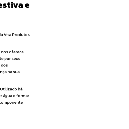
estiva e
 da Vita Produtos
a nos oferece
te por seus
a dos
ença na sua
 Utilizado há
er água e formar
um componente