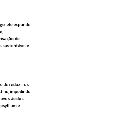
go, ele expande-
e,
ensação de
s sustentável e
e de reduzir os
estino, impedindo
novos ácidos
 psyllium é