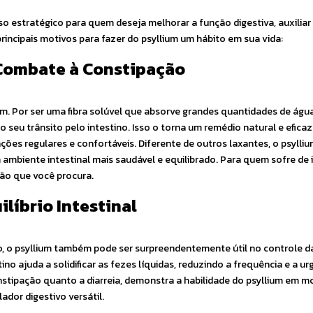
o estratégico para quem deseja melhorar a função digestiva, auxiliar
rincipais motivos para fazer do psyllium um hábito em sua vida:
e Combate à Constipação
ium. Por ser uma fibra solúvel que absorve grandes quantidades de águ
 seu trânsito pelo intestino. Isso o torna um remédio natural e eficaz 
ões regulares e confortáveis. Diferente de outros laxantes, o psylli
m ambiente intestinal mais saudável e equilibrado. Para quem sofre de i
ção que você procura.
uilíbrio Intestinal
 o psyllium também pode ser surpreendentemente útil no controle da 
no ajuda a solidificar as fezes líquidas, reduzindo a frequência e a ur
nstipação quanto a diarreia, demonstra a habilidade do psyllium em m
ador digestivo versátil.