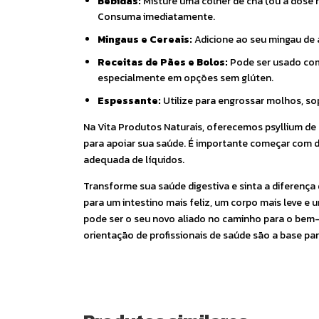
Bebidas:
Misture uma colher de chá (ou a dose 
Consuma imediatamente.
Mingaus e Cereais:
Adicione ao seu mingau de 
Receitas de Pães e Bolos:
Pode ser usado como
especialmente em opções sem glúten.
Espessante:
Utilize para engrossar molhos, so
Na Vita Produtos Naturais, oferecemos psyllium de
para apoiar sua saúde. É importante começar co
adequada de líquidos.
Transforme sua saúde digestiva e sinta a diferença
para um intestino mais feliz, um corpo mais leve e
pode ser o seu novo aliado no caminho para o bem-
orientação de profissionais de saúde são a base par