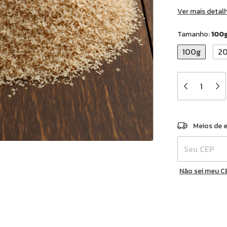
Ver mais detal
Tamanho:
100
100g
2
Entregas para 
Meios de 
Não sei meu C